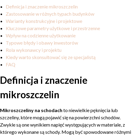
Definicja i znaczenie mikroszczelin
Zastosowanie w różnych typach budynków
Warianty konstrukcyjne i projektowe
Kluczowe parametry użytkowe i przestrzenne
Wpływ na codzienne użytkowanie
Typowe błędy i obawy inwestorów
Rola wykonawcy i projektu
Kiedy warto skonsultować się ze specjalistą
FAQ
Definicja i znaczenie
mikroszczelin
Mikroszczeliny na schodach
to niewielkie pęknięcia lub
szczeliny, które mogą pojawić się na powierzchni schodów.
Zwykle są one wynikiem napięć występujących w materiale, z
którego wykonane są schody. Mogą być spowodowane różnymi