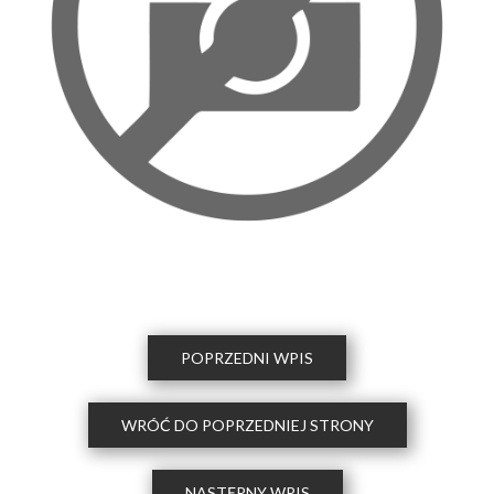
POPRZEDNI WPIS
WRÓĆ DO POPRZEDNIEJ STRONY
NASTĘPNY WPIS