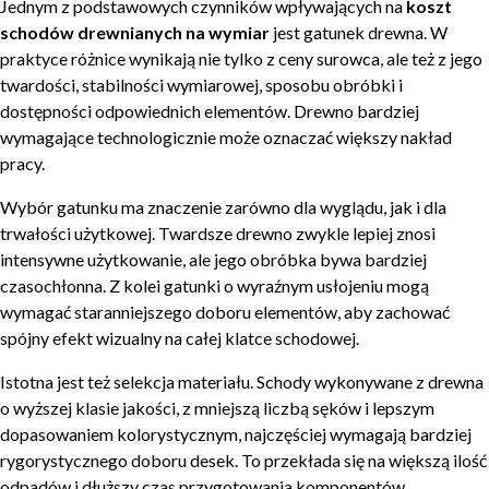
Jednym z podstawowych czynników wpływających na
koszt
schodów drewnianych na wymiar
jest gatunek drewna. W
praktyce różnice wynikają nie tylko z ceny surowca, ale też z jego
twardości, stabilności wymiarowej, sposobu obróbki i
dostępności odpowiednich elementów. Drewno bardziej
wymagające technologicznie może oznaczać większy nakład
pracy.
Wybór gatunku ma znaczenie zarówno dla wyglądu, jak i dla
trwałości użytkowej. Twardsze drewno zwykle lepiej znosi
intensywne użytkowanie, ale jego obróbka bywa bardziej
czasochłonna. Z kolei gatunki o wyraźnym usłojeniu mogą
wymagać staranniejszego doboru elementów, aby zachować
spójny efekt wizualny na całej klatce schodowej.
Istotna jest też selekcja materiału. Schody wykonywane z drewna
o wyższej klasie jakości, z mniejszą liczbą sęków i lepszym
dopasowaniem kolorystycznym, najczęściej wymagają bardziej
rygorystycznego doboru desek. To przekłada się na większą ilość
odpadów i dłuższy czas przygotowania komponentów.