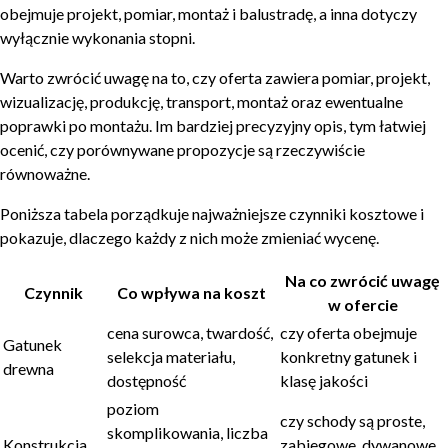
obejmuje projekt, pomiar, montaż i balustradę, a inna dotyczy
wyłącznie wykonania stopni.
Warto zwrócić uwagę na to, czy oferta zawiera pomiar, projekt,
wizualizację, produkcję, transport, montaż oraz ewentualne
poprawki po montażu. Im bardziej precyzyjny opis, tym łatwiej
ocenić, czy porównywane propozycje są rzeczywiście
równoważne.
Poniższa tabela porządkuje najważniejsze czynniki kosztowe i
pokazuje, dlaczego każdy z nich może zmieniać wycenę.
Na co zwrócić uwagę
Czynnik
Co wpływa na koszt
w ofercie
cena surowca, twardość,
czy oferta obejmuje
Gatunek
selekcja materiału,
konkretny gatunek i
drewna
dostępność
klasę jakości
poziom
czy schody są proste,
skomplikowania, liczba
Konstrukcja
zabiegowe, dywanowe,