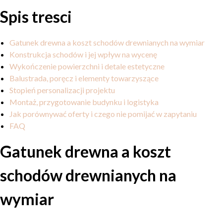
Spis tresci
Gatunek drewna a koszt schodów drewnianych na wymiar
Konstrukcja schodów i jej wpływ na wycenę
Wykończenie powierzchni i detale estetyczne
Balustrada, poręcz i elementy towarzyszące
Stopień personalizacji projektu
Montaż, przygotowanie budynku i logistyka
Jak porównywać oferty i czego nie pomijać w zapytaniu
FAQ
Gatunek drewna a koszt
schodów drewnianych na
wymiar