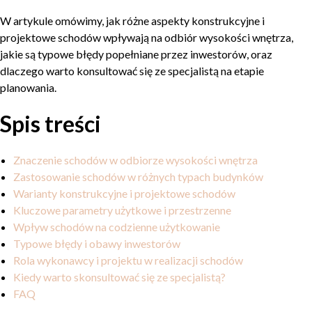
W artykule omówimy, jak różne aspekty konstrukcyjne i
projektowe schodów wpływają na odbiór wysokości wnętrza,
jakie są typowe błędy popełniane przez inwestorów, oraz
dlaczego warto konsultować się ze specjalistą na etapie
planowania.
Spis treści
Znaczenie schodów w odbiorze wysokości wnętrza
Zastosowanie schodów w różnych typach budynków
Warianty konstrukcyjne i projektowe schodów
Kluczowe parametry użytkowe i przestrzenne
Wpływ schodów na codzienne użytkowanie
Typowe błędy i obawy inwestorów
Rola wykonawcy i projektu w realizacji schodów
Kiedy warto skonsultować się ze specjalistą?
FAQ