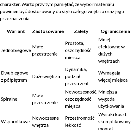
charakter. Warto przy tym pamiętać, że wybór materiału
powinien być dostosowany do stylu całego wnętrza oraz jego
przeznaczenia.
Wariant
Zastosowanie
Zalety
Ograniczenia
Mniej
Prostota,
Małe
efektowne w
Jednobiegowe
oszczędność
przestrzenie
dużych
miejsca
wnętrzach
Dynamika,
Dwubiegowe
Wymagają
Duże wnętrza
podział
z półpiętrem
więcej miejsca
przestrzeni
Nowoczesność,
Mniejsza
Małe
Spiralne
oszczędność
wygoda
przestrzenie
miejsca
użytkowania
Wysoki koszt,
Nowoczesne
Przestronność,
Wspornikowe
skomplikowany
wnętrza
lekkość
montaż