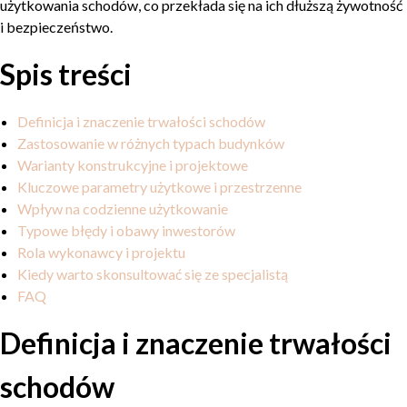
użytkowania schodów, co przekłada się na ich dłuższą żywotność
i bezpieczeństwo.
Spis treści
Definicja i znaczenie trwałości schodów
Zastosowanie w różnych typach budynków
Warianty konstrukcyjne i projektowe
Kluczowe parametry użytkowe i przestrzenne
Wpływ na codzienne użytkowanie
Typowe błędy i obawy inwestorów
Rola wykonawcy i projektu
Kiedy warto skonsultować się ze specjalistą
FAQ
Definicja i znaczenie trwałości
schodów