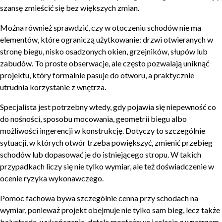
szansę zmieścić się bez większych zmian.
Można również sprawdzić, czy w otoczeniu schodów nie ma
elementów, które ograniczą użytkowanie: drzwi otwieranych w
stronę biegu, nisko osadzonych okien, grzejników, słupów lub
zabudów. To proste obserwacje, ale często pozwalają uniknąć
projektu, który formalnie pasuje do otworu, a praktycznie
utrudnia korzystanie z wnętrza.
Specjalista jest potrzebny wtedy, gdy pojawia się niepewność co
do nośności, sposobu mocowania, geometrii biegu albo
możliwości ingerencji w konstrukcję. Dotyczy to szczególnie
sytuacji, w których otwór trzeba powiększyć, zmienić przebieg
schodów lub dopasować je do istniejącego stropu. W takich
przypadkach liczy się nie tylko wymiar, ale też doświadczenie w
ocenie ryzyka wykonawczego.
Pomoc fachowa bywa szczególnie cenna przy schodach na
wymiar, ponieważ projekt obejmuje nie tylko sam bieg, lecz także
balustradę, wykończenie, detale montażowe i relację z wnętrzem.