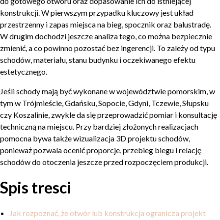
do gotowego otworu oraz dopasowanie ich do istniejącej
konstrukcji. W pierwszym przypadku kluczowy jest układ
przestrzenny i zapas miejsca na bieg, spocznik oraz balustradę.
W drugim dochodzi jeszcze analiza tego, co można bezpiecznie
zmienić, a co powinno pozostać bez ingerencji. To zależy od typu
schodów, materiału, stanu budynku i oczekiwanego efektu
estetycznego.
Jeśli schody mają być wykonane w województwie pomorskim, w
tym w Trójmieście, Gdańsku, Sopocie, Gdyni, Tczewie, Słupsku
czy Koszalinie, zwykle da się przeprowadzić pomiar i konsultację
techniczną na miejscu. Przy bardziej złożonych realizacjach
pomocna bywa także wizualizacja 3D projektu schodów,
ponieważ pozwala ocenić proporcje, przebieg biegu i relację
schodów do otoczenia jeszcze przed rozpoczęciem produkcji.
Spis tresci
Jak rozpoznać, że otwór lub konstrukcja ogranicza projekt