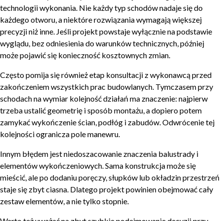
technologii wykonania. Nie każdy typ schodów nadaje się do
każdego otworu, a niektóre rozwiązania wymagają większej
precyzji niż inne. Jeśli projekt powstaje wyłącznie na podstawie
wyglądu, bez odniesienia do warunków technicznych, później
może pojawić się konieczność kosztownych zmian.
Często pomija się również etap konsultacji z wykonawcą przed
zakończeniem wszystkich prac budowlanych. Tymczasem przy
schodach na wymiar kolejność działań ma znaczenie: najpierw
trzeba ustalić geometrię i sposób montażu, a dopiero potem
zamykać wykończenie ścian, podłóg i zabudów. Odwrócenie tej
kolejności ogranicza pole manewru.
Innym błędem jest niedoszacowanie znaczenia balustrady i
elementów wykończeniowych. Sama konstrukcja może się
mieścić, ale po dodaniu poręczy, słupków lub okładzin przestrzeń
staje się zbyt ciasna. Dlatego projekt powinien obejmować cały
zestaw elementów, a nie tylko stopnie.
Warto też uważać na zbyt szybkie podejmowanie decyzji przy