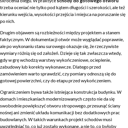
skrócenia biegu. W praktyce
schody do gotowego otworu
trzeba oceniać nie tylko pod kątem długości i szerokości, ale też
kierunku wejścia, wysokości przejścia i miejsca na poruszanie się
po nich.
Drugim objawem są rozbieżności między projektem a stanem
faktycznym. W dokumentacji otwór może wyglądać poprawnie,
ale po wykonaniu stanu surowego okazuje się, że rzeczywiste
wymiary różnią się od założeń. Dzieje się tak zwłaszcza wtedy,
gdy w grę wchodzą warstwy wykończeniowe, ocieplenie,
zabudowy lub korekty wykonawcze. Dlatego przed
zamówieniem warto sprawdzić, czy pomiary odnoszą się do
gotowej powierzchni, czy do etapu przed wykończeniem.
Ograniczeniem bywa także istniejąca konstrukcja budynku. W
domach i mieszkaniach modernizowanych często nie da się
swobodnie powiększyć otworu stropowego, przesunąć ściany
nośnej ani zmienić układu komunikacji bez dodatkowych prac
budowlanych. W takich warunkach projekt schodów musi
uwzględniać to, co już zostało wykonane, a nie to, co byłoby