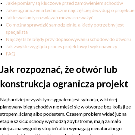
Jakie pomiary są kluczowe przed zamówieniem schodów
Jakie ograniczenia techniczne najczęściej decydują o projekcie
Jakie warianty rozwiązań można rozważyć
Co można sprawdzić samodzielnie, a kiedy potrzebny jest
specjalista
Najczęstsze błędy przy dopasowywaniu schodów do otworu
Jak zwykle wygląda proces projektowy i wykonawczy
FAQ
Jak rozpoznać, że otwór lub
konstrukcja ogranicza projekt
Najbardziej oczywistym sygnałem jest sytuacja, w której
planowany bieg schodów nie mieści się w otworze bez kolizji ze
stropem, ścianą albo podestem. Czasem problem widać już na
etapie szkicu: schody wychodzą zbyt strome, mają za mało
miejsca na wygodny stopień albo wymagają nienaturalnego