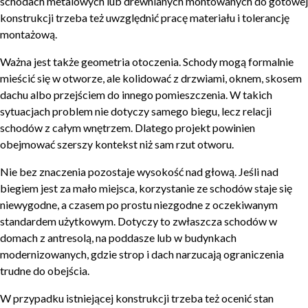
schodach metalowych lub drewnianych montowanych do gotowej
konstrukcji trzeba też uwzględnić pracę materiału i tolerancję
montażową.
Ważna jest także geometria otoczenia. Schody mogą formalnie
mieścić się w otworze, ale kolidować z drzwiami, oknem, skosem
dachu albo przejściem do innego pomieszczenia. W takich
sytuacjach problem nie dotyczy samego biegu, lecz relacji
schodów z całym wnętrzem. Dlatego projekt powinien
obejmować szerszy kontekst niż sam rzut otworu.
Nie bez znaczenia pozostaje wysokość nad głową. Jeśli nad
biegiem jest za mało miejsca, korzystanie ze schodów staje się
niewygodne, a czasem po prostu niezgodne z oczekiwanym
standardem użytkowym. Dotyczy to zwłaszcza schodów w
domach z antresolą, na poddasze lub w budynkach
modernizowanych, gdzie strop i dach narzucają ograniczenia
trudne do obejścia.
W przypadku istniejącej konstrukcji trzeba też ocenić stan