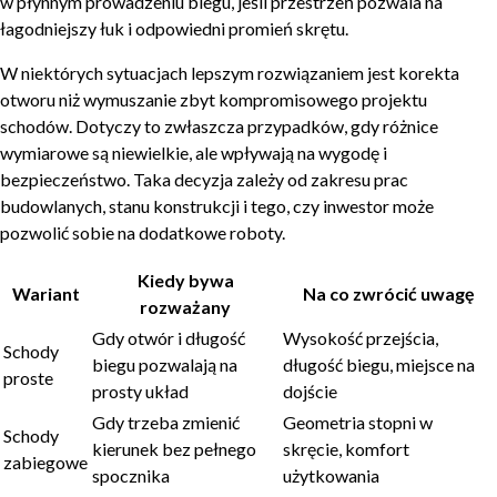
w płynnym prowadzeniu biegu, jeśli przestrzeń pozwala na
łagodniejszy łuk i odpowiedni promień skrętu.
W niektórych sytuacjach lepszym rozwiązaniem jest korekta
otworu niż wymuszanie zbyt kompromisowego projektu
schodów. Dotyczy to zwłaszcza przypadków, gdy różnice
wymiarowe są niewielkie, ale wpływają na wygodę i
bezpieczeństwo. Taka decyzja zależy od zakresu prac
budowlanych, stanu konstrukcji i tego, czy inwestor może
pozwolić sobie na dodatkowe roboty.
Kiedy bywa
Wariant
Na co zwrócić uwagę
rozważany
Gdy otwór i długość
Wysokość przejścia,
Schody
biegu pozwalają na
długość biegu, miejsce na
proste
prosty układ
dojście
Gdy trzeba zmienić
Geometria stopni w
Schody
kierunek bez pełnego
skręcie, komfort
zabiegowe
spocznika
użytkowania