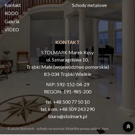
Kontakt
Schody metalowe
RODO
Galeria
VIDEO
KONTAKT
STOLMARK Marek Kęsy
ul. Szmaragdowa 10,
Trąbki Małe (województwo pomorskie)
83-034 Trąbki Wielkie
NIP: 592-152-04-29
REGON: 191-985-200
tel. +48 500 77 50 10
t
el. kom. +48 509 243 290
biuro@stolmark.pl
© 2026 Stolmark – schody na wymiar. Wszelkie prawa zastrzeżone.