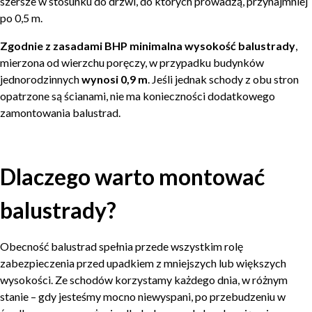
szersze w stosunku do drzwi, do których prowadzą, przynajmniej
po 0,5 m.
Zgodnie z zasadami BHP minimalna wysokość balustrady
,
mierzona od wierzchu poręczy, w przypadku budynków
jednorodzinnych
wynosi 0,9 m
. Jeśli jednak schody z obu stron
opatrzone są ścianami, nie ma konieczności dodatkowego
zamontowania balustrad.
Dlaczego warto montować
balustrady?
Obecność balustrad spełnia przede wszystkim rolę
zabezpieczenia przed upadkiem z mniejszych lub większych
wysokości. Ze schodów korzystamy każdego dnia, w różnym
stanie – gdy jesteśmy mocno niewyspani, po przebudzeniu w