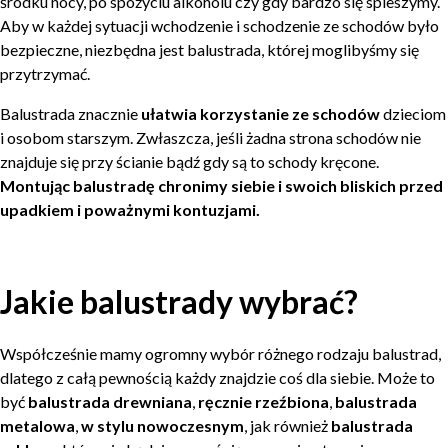
środku nocy, po spożyciu alkoholu czy gdy bardzo się spieszymy.
Aby w każdej sytuacji wchodzenie i schodzenie ze schodów było
bezpieczne, niezbędna jest balustrada, której moglibyśmy się
przytrzymać.
Balustrada znacznie
ułatwia korzystanie ze schodów
dzieciom
i osobom starszym. Zwłaszcza, jeśli żadna strona schodów nie
znajduje się przy ścianie bądź gdy są to schody kręcone.
Montując balustradę chronimy siebie i swoich bliskich przed
upadkiem i poważnymi kontuzjami.
Jakie balustrady wybrać?
Współcześnie mamy ogromny wybór różnego rodzaju balustrad,
dlatego z całą pewnością każdy znajdzie coś dla siebie. Może to
być
balustrada drewniana
,
ręcznie rzeźbiona
,
balustrada
metalowa
,
w stylu nowoczesnym
, jak również
balustrada