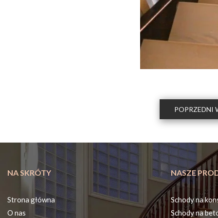
POPRZEDNI 
NA SKRÓTY
NASZE PRO
Strona główna
Schody na kons
O nas
Schody na bet