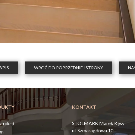
WPIS
WRÓĆ DO POPRZEDNIEJ STRONY
NA
DUKTY
KONTAKT
STOLMARK Marek Kęsy
trukcji
ul. Szmaragdowa 10,
on