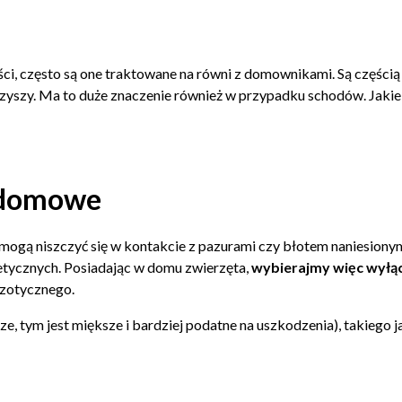
ści, często są one traktowane na równi z domownikami. Są częścią
szy. Ma to duże znaczenie również w przypadku schodów. Jakie w
a domowe
gą niszczyć się w kontakcie z pazurami czy błotem naniesionym p
stetycznych. Posiadając w domu zwierzęta,
wybierajmy więc wyłąc
gzotycznego.
ze, tym jest miększe i bardziej podatne na uszkodzenia), takiego j