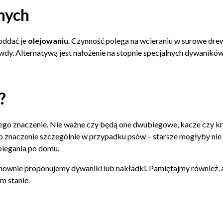
nych
oddać je
olejowaniu
. Czynność polega na wcieraniu w surowe dre
wdy. Alternatywą jest nałożenie na stopnie specjalnych dywanikó
?
go znaczenie. Nie ważne czy będą one dwubiegowe, kacze czy k
 znaczenie szczególnie w przypadku psów – starsze mogłyby nie z
biegania po domu.
ownie proponujemy dywaniki lub nakładki. Pamiętajmy również, a
m stanie.