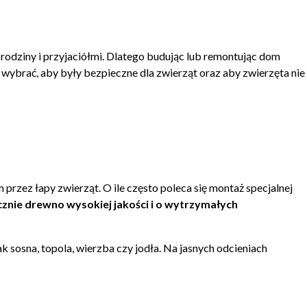
 rodziny i przyjaciółmi. Dlatego budując lub remontując dom
ybrać, aby były bezpieczne dla zwierząt oraz aby zwierzęta nie
rzez łapy zwierząt. O ile często poleca się montaż specjalnej
znie drewno wysokiej jakości i o wytrzymałych
ak sosna, topola, wierzba czy jodła. Na jasnych odcieniach