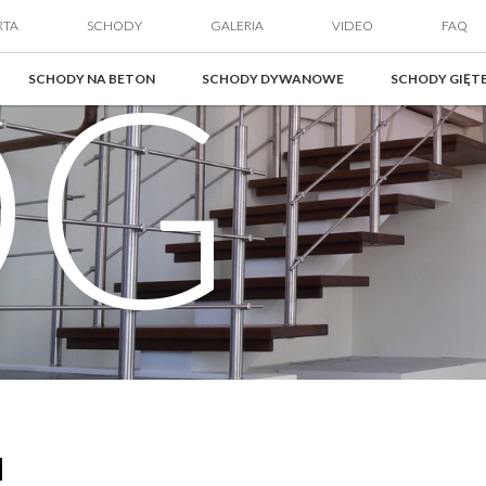
RTA
SCHODY
GALERIA
VIDEO
FAQ
OG
SCHODY NA BETON
SCHODY DYWANOWE
SCHODY GIĘT
u