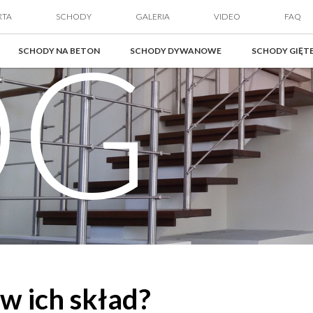
RTA
SCHODY
GALERIA
VIDEO
FAQ
OG
SCHODY NA BETON
SCHODY DYWANOWE
SCHODY GIĘT
w ich skład?