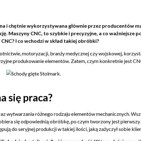
ana i chętnie wykorzystywana głównie przez producentów ma
cję. Maszyny CNC, to szybkie i precyzyjne, a co ważniejsz
 CNC? I co wchodzi w skład takiej obróbki?
ie, lotnictwie, motoryzacji, branży medycznej czy wojskowej, kor
zyjne produkowanie elementów. Zatem, czym konkretnie jest C
a się praca?
oraz wytwarzania różnego rodzaju elementów mechanicznych. Wsz
biera się odpowiednią obróbkę, po czym tworzony jest pierwszy
 do seryjnej produkcji w takiej ilości, jaką zażyczył sobie klien