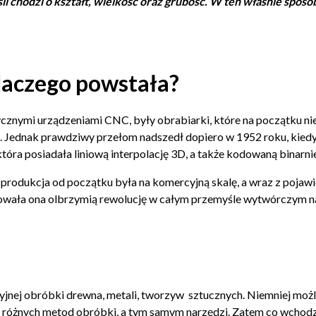
i chodzi o kształt, wielkość oraz grubość. W ten właśnie spo
dlaczego powstała?
ycznymi urządzeniami CNC, były obrabiarki, które na początku ni
. Jednak prawdziwy przełom nadszedł dopiero w 1952 roku, kie
óra posiadała liniową interpolację 3D, a także kodowaną binarni
ej produkcja od początku była na komercyjną skalę, a wraz z poja
owała ona olbrzymią rewolucję w całym przemyśle wytwórczym na
ej obróbki drewna, metali, tworzyw sztucznych. Niemniej możliwe
 różnych metod obróbki, a tym samym narzędzi. Zatem co wchod