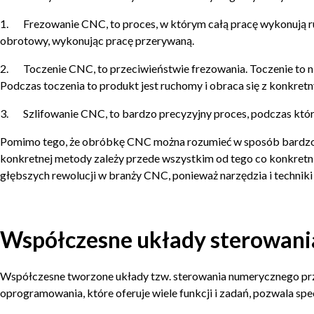
1. Frezowanie CNC, to proces, w którym całą pracę wykonują ru
obrotowy, wykonując pracę przerywaną.
2. Toczenie CNC, to przeciwieństwie frezowania. Toczenie to nic
Podczas toczenia to produkt jest ruchomy i obraca się z konkret
3. Szlifowanie CNC, to bardzo precyzyjny proces, podczas które
Pomimo tego, że obróbkę CNC można rozumieć w sposób bardzo og
konkretnej metody zależy przede wszystkim od tego co konkretn
głębszych rewolucji w branży CNC, ponieważ narzędzia i techniki 
Współczesne układy sterowan
Współczesne tworzone układy tzw. sterowania numerycznego prze
oprogramowania, które oferuje wiele funkcji i zadań, pozwala sp