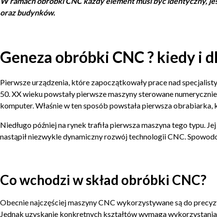
W ramach obróbki CNC każdy element musi być identyczny, jeśl
oraz budynków.
Geneza obróbki CNC ? kiedy i 
Pierwsze urządzenia, które zapoczątkowały prace nad specjalist
50. XX wieku powstały pierwsze maszyny sterowane numerycznie
komputer. Właśnie w ten sposób powstała pierwsza obrabiarka, kt
Niedługo później na rynek trafiła pierwsza maszyna tego typu. J
nastąpił niezwykle dynamiczny rozwój technologii CNC. Spowod
Co wchodzi w skład obróbki CNC?
Obecnie najczęściej maszyny CNC wykorzystywane są do precyzyjn
Jednak uzyskanie konkretnych kształtów wymaga wykorzystania