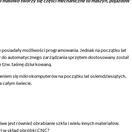
sób masowo tworzy się części mechaniczne to maszyn, pojazdów
e posiadały możliwości programowania. Jednak na początku lat
dy do automatycznego zarządzania sprzętem dostosowany został
e tzw. taśmę dziurkowaną.
wieniem się mikrokomputerów na początku lat osiemdziesiątych,
 całym świecie.
 jest również obrabianie szkła i wielu innych materiałów.
zi w skład obróbki CNC?