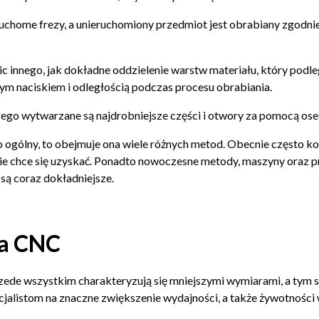
chome frezy, a unieruchomiony przedmiot jest obrabiany zgodnie
 innego, jak dokładne oddzielenie warstw materiału, który podleg
nym naciskiem i odległością podczas procesu obrabiania.
go wytwarzane są najdrobniejsze części i otwory za pomocą osełe
ólny, to obejmuje ona wiele różnych metod. Obecnie często korz
ie chce się uzyskać. Ponadto nowoczesne metody, maszyny oraz p
są coraz dokładniejsze.
ia CNC
de wszystkim charakteryzują się mniejszymi wymiarami, a tym s
ecjalistom na znaczne zwiększenie wydajności, a także żywotnośc